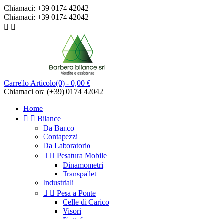
Chiamaci:
+39 0174 42042
Chiamaci:
+39 0174 42042


Carrello
Articolo(0)
- 0,00 €
Chiamaci ora
(+39) 0174 42042
Home


Bilance
Da Banco
Contapezzi
Da Laboratorio


Pesatura Mobile
Dinamometri
Transpallet
Industriali


Pesa a Ponte
Celle di Carico
Visori