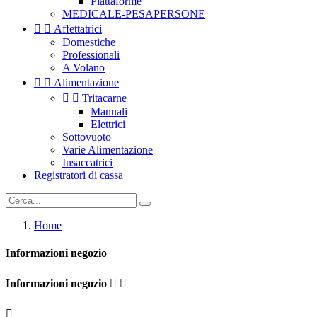
Piattaforme
MEDICALE-PESAPERSONE


Affettatrici
Domestiche
Professionali
A Volano


Alimentazione


Tritacarne
Manuali
Elettrici
Sottovuoto
Varie Alimentazione
Insaccatrici
Registratori di cassa
Home
Informazioni negozio
Informazioni negozio


