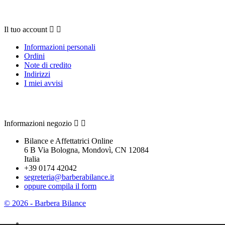
Il tuo account
Il tuo account


Informazioni personali
Ordini
Note di credito
Indirizzi
I miei avvisi
Contattaci
Informazioni negozio


Bilance e Affettatrici Online
6 B Via Bologna, Mondovì, CN 12084
Italia
+39 0174 42042
segreteria@barberabilance.it
oppure compila il form
© 2026 - Barbera Bilance