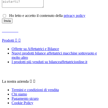
Ho letto e accetto il contenuto della
privacy policy
Prodotti
Prodotti


Offerte su Affettatrici e Bilance
Nuovi prodotti bilance affettatrici macchine sottovuoto e
molto altro
I prodotti più venduti su bilanceaffettatricionline.it
La nostra azienda
La nostra azienda


Termini e condizioni di vendita
Chi siamo
Pagamento sicuro
Cookie Policy