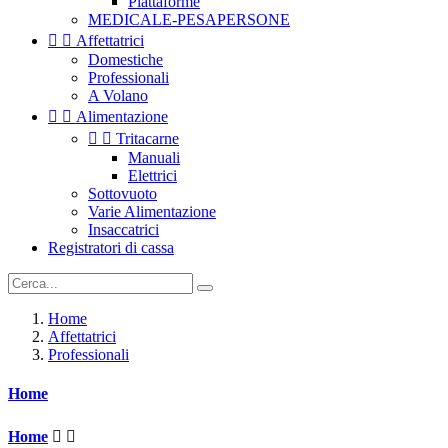
Piattaforme
MEDICALE-PESAPERSONE


Affettatrici
Domestiche
Professionali
A Volano


Alimentazione


Tritacarne
Manuali
Elettrici
Sottovuoto
Varie Alimentazione
Insaccatrici
Registratori di cassa
Home
Affettatrici
Professionali
Home
Home

