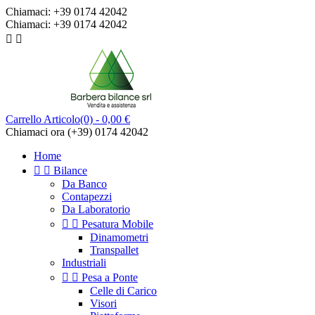
Chiamaci:
+39 0174 42042
Chiamaci:
+39 0174 42042


Carrello
Articolo(0)
- 0,00 €
Chiamaci ora
(+39) 0174 42042
Home


Bilance
Da Banco
Contapezzi
Da Laboratorio


Pesatura Mobile
Dinamometri
Transpallet
Industriali


Pesa a Ponte
Celle di Carico
Visori