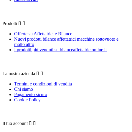
Prodotti
Prodotti


Offerte su Affettatrici e Bilance
Nuovi prodotti bilance affettatrici macchine sottovuoto e
molto altro
I prodotti più venduti su bilanceaffettatricionline.it
La nostra azienda
La nostra azienda


Termini e condizioni di vendita
Chi siamo
Pagamento sicuro
Cookie Policy
Il tuo account
Il tuo account

