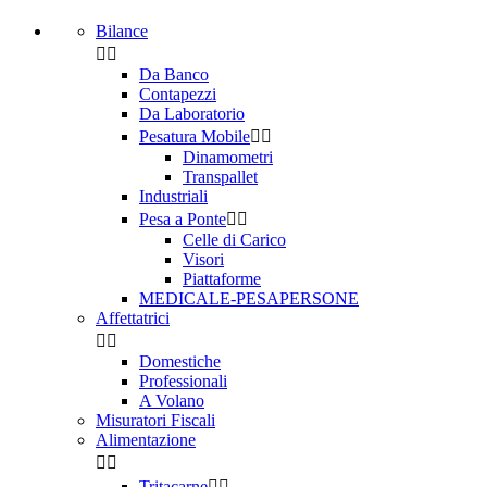
Bilance


Da Banco
Contapezzi
Da Laboratorio
Pesatura Mobile


Dinamometri
Transpallet
Industriali
Pesa a Ponte


Celle di Carico
Visori
Piattaforme
MEDICALE-PESAPERSONE
Affettatrici


Domestiche
Professionali
A Volano
Misuratori Fiscali
Alimentazione


Tritacarne

