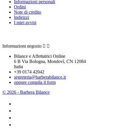
Informazioni personali
Ordini
Note di credito
Indirizzi
I miei avvisi
Contattaci
Informazioni negozio


Bilance e Affettatrici Online
6 B Via Bologna, Mondovì, CN 12084
Italia
+39 0174 42042
segreteria@barberabilance.it
oppure compila il form
© 2026 - Barbera Bilance