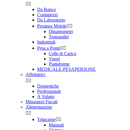


Da Banco
Contapezzi
Da Laboratorio
Pesatura Mobile


Dinamometri
Transpallet
Industriali
Pesa a Ponte


Celle di Carico
Visori
Piattaforme
MEDICALE-PESAPERSONE
Affettatrici


Domestiche
Professionali
A Volano
Misuratori Fiscali
Alimentazione


Tritacarne


Manuali