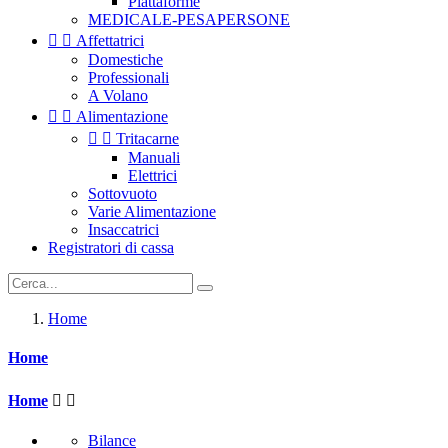
Piattaforme
MEDICALE-PESAPERSONE


Affettatrici
Domestiche
Professionali
A Volano


Alimentazione


Tritacarne
Manuali
Elettrici
Sottovuoto
Varie Alimentazione
Insaccatrici
Registratori di cassa
Home
Home
Home


Bilance