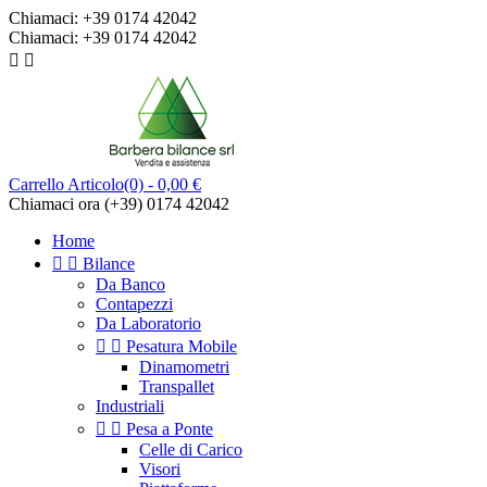
Chiamaci:
+39 0174 42042
Chiamaci:
+39 0174 42042


Carrello
Articolo(0)
- 0,00 €
Chiamaci ora
(+39) 0174 42042
Home


Bilance
Da Banco
Contapezzi
Da Laboratorio


Pesatura Mobile
Dinamometri
Transpallet
Industriali


Pesa a Ponte
Celle di Carico
Visori