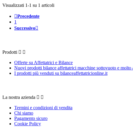
Visualizzati 1-1 su 1 articoli

Precedente
1
Successivo

Prodotti
Prodotti


Offerte su Affettatrici e Bilance
Nuovi prodotti bilance affettatrici macchine sottovuoto e molto 
I prodotti più venduti su bilanceaffettatricionline.it
La nostra azienda
La nostra azienda


Termini e condizioni di vendita
Chi siamo
Pagamento sicuro
Cookie Policy