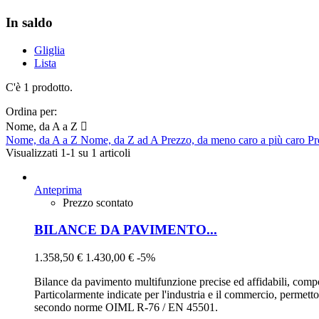
In saldo
Gliglia
Lista
C'è 1 prodotto.
Ordina per:
Nome, da A a Z

Nome, da A a Z
Nome, da Z ad A
Prezzo, da meno caro a più caro
Pr
Visualizzati 1-1 su 1 articoli
Anteprima
Prezzo scontato
BILANCE DA PAVIMENTO...
1.358,50 €
1.430,00 €
-5%
Bilance da pavimento multifunzione precise ed affidabili, compo
Particolarmente indicate per l'industria e il commercio, perme
secondo norme OIML R-76 / EN 45501.