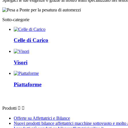
Spiegaci le tue esigenze e grazie al nostro team specializzato nel setto
Sotto-categorie
Celle di Carico
Visori
Piattaforme
Prodotti
Prodotti


Offerte su Affettatrici e Bilance
Nuovi prodotti bilance affettatrici macchine sottovuoto e molto 