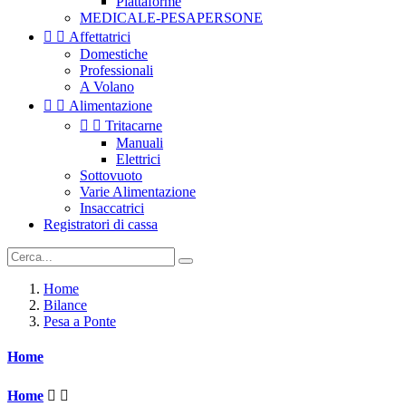
Piattaforme
MEDICALE-PESAPERSONE


Affettatrici
Domestiche
Professionali
A Volano


Alimentazione


Tritacarne
Manuali
Elettrici
Sottovuoto
Varie Alimentazione
Insaccatrici
Registratori di cassa
Home
Bilance
Pesa a Ponte
Home
Home

