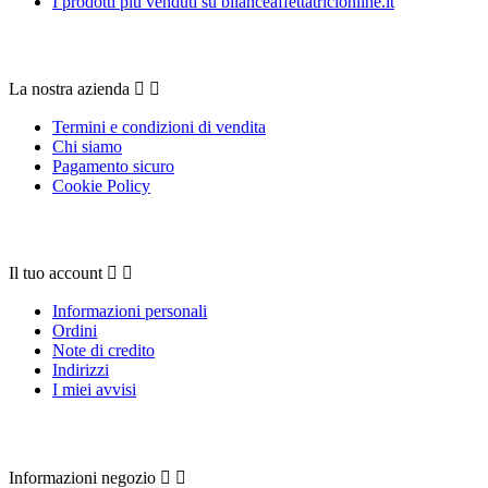
I prodotti più venduti su bilanceaffettatricionline.it
La nostra azienda
La nostra azienda


Termini e condizioni di vendita
Chi siamo
Pagamento sicuro
Cookie Policy
Il tuo account
Il tuo account


Informazioni personali
Ordini
Note di credito
Indirizzi
I miei avvisi
Contattaci
Informazioni negozio

