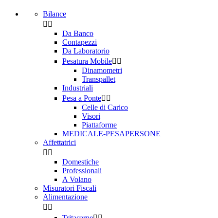
Bilance


Da Banco
Contapezzi
Da Laboratorio
Pesatura Mobile


Dinamometri
Transpallet
Industriali
Pesa a Ponte


Celle di Carico
Visori
Piattaforme
MEDICALE-PESAPERSONE
Affettatrici


Domestiche
Professionali
A Volano
Misuratori Fiscali
Alimentazione


Tritacarne

