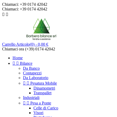
Chiamaci:
+39 0174 42042
Chiamaci:
+39 0174 42042


Carrello
Articolo(0)
- 0,00 €
Chiamaci ora
(+39) 0174 42042
Home


Bilance
Da Banco
Contapezzi
Da Laboratorio


Pesatura Mobile
Dinamometri
Transpallet
Industriali


Pesa a Ponte
Celle di Carico
Visori