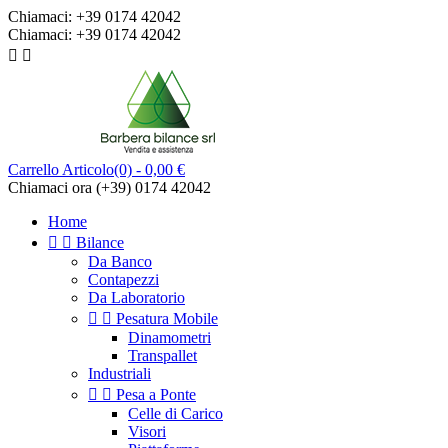
Chiamaci:
+39 0174 42042
Chiamaci:
+39 0174 42042


Carrello
Articolo(0)
- 0,00 €
Chiamaci ora
(+39) 0174 42042
Home


Bilance
Da Banco
Contapezzi
Da Laboratorio


Pesatura Mobile
Dinamometri
Transpallet
Industriali


Pesa a Ponte
Celle di Carico
Visori