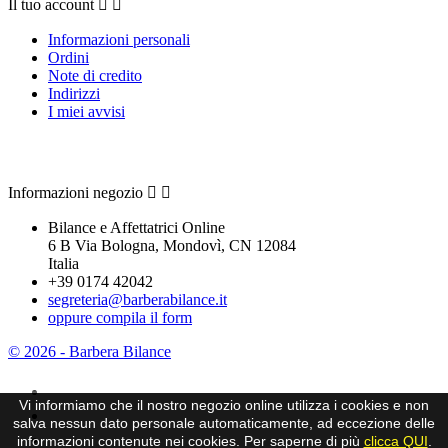
Il tuo account


Informazioni personali
Ordini
Note di credito
Indirizzi
I miei avvisi
Contattaci
Informazioni negozio


Bilance e Affettatrici Online
6 B Via Bologna, Mondovì, CN 12084
Italia
+39 0174 42042
segreteria@barberabilance.it
oppure compila il form
© 2026 - Barbera Bilance
Vi informiamo che il nostro negozio online utilizza i cookies e non
salva nessun dato personale automaticamente, ad eccezione delle
informazioni contenute nei cookies. Per saperne di più
clicca QUI
.