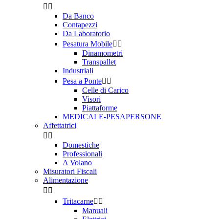


Da Banco
Contapezzi
Da Laboratorio
Pesatura Mobile


Dinamometri
Transpallet
Industriali
Pesa a Ponte


Celle di Carico
Visori
Piattaforme
MEDICALE-PESAPERSONE
Affettatrici


Domestiche
Professionali
A Volano
Misuratori Fiscali
Alimentazione


Tritacarne


Manuali