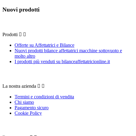
Nuovi prodotti
Prodotti
Prodotti


Offerte su Affettatrici e Bilance
Nuovi prodotti bilance affettatrici macchine sottovuoto e
molto altro
I prodotti più venduti su bilanceaffettatricionline.it
La nostra azienda
La nostra azienda


Termini e condizioni di vendita
Chi siamo
Pagamento sicuro
Cookie Policy
Il tuo account