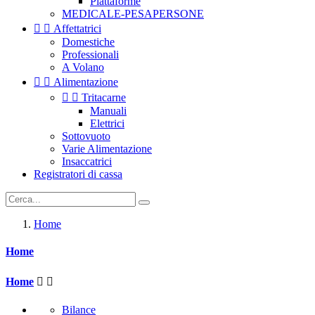
Piattaforme
MEDICALE-PESAPERSONE


Affettatrici
Domestiche
Professionali
A Volano


Alimentazione


Tritacarne
Manuali
Elettrici
Sottovuoto
Varie Alimentazione
Insaccatrici
Registratori di cassa
Home
Home
Home


Bilance