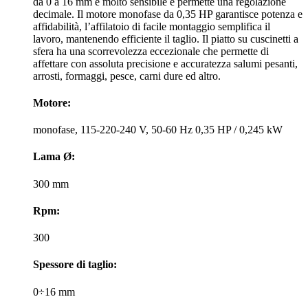
da 0 a 16 mm è molto sensibile e permette una regolazione
decimale. Il motore monofase da 0,35 HP garantisce potenza e
affidabilità, l’affilatoio di facile montaggio semplifica il
lavoro, mantenendo efficiente il taglio. Il piatto su cuscinetti a
sfera ha una scorrevolezza eccezionale che permette di
affettare con assoluta precisione e accuratezza salumi pesanti,
arrosti, formaggi, pesce, carni dure ed altro.
Motore:
monofase, 115-220-240 V, 50-60 Hz 0,35 HP / 0,245 kW
Lama Ø:
300 mm
Rpm:
300
Spessore di taglio:
0÷16 mm