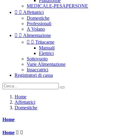
Piattaforme
MEDICALE-PESAPERSONE


Affettatrici
Domestiche
Professionali
A Volano


Alimentazione


Tritacarne
Manuali
Elettrici
Sottovuoto
Varie Alimentazione
Insaccatrici
Registratori di cassa
Home
Affettatrici
Domestiche
Home
Home

