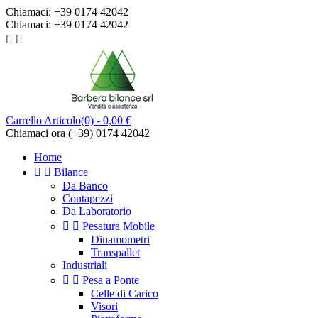
Chiamaci:
+39 0174 42042
Chiamaci:
+39 0174 42042


Carrello
Articolo(0)
- 0,00 €
Chiamaci ora
(+39) 0174 42042
Home


Bilance
Da Banco
Contapezzi
Da Laboratorio


Pesatura Mobile
Dinamometri
Transpallet
Industriali


Pesa a Ponte
Celle di Carico
Visori