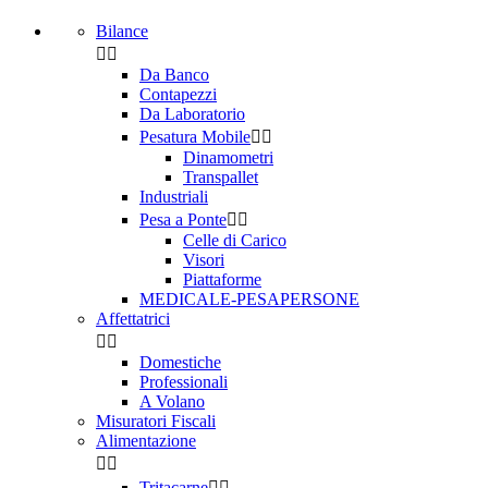
Bilance


Da Banco
Contapezzi
Da Laboratorio
Pesatura Mobile


Dinamometri
Transpallet
Industriali
Pesa a Ponte


Celle di Carico
Visori
Piattaforme
MEDICALE-PESAPERSONE
Affettatrici


Domestiche
Professionali
A Volano
Misuratori Fiscali
Alimentazione


Tritacarne

