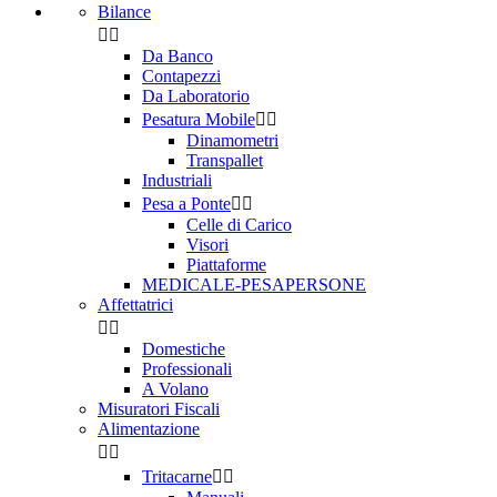
Bilance


Da Banco
Contapezzi
Da Laboratorio
Pesatura Mobile


Dinamometri
Transpallet
Industriali
Pesa a Ponte


Celle di Carico
Visori
Piattaforme
MEDICALE-PESAPERSONE
Affettatrici


Domestiche
Professionali
A Volano
Misuratori Fiscali
Alimentazione


Tritacarne

