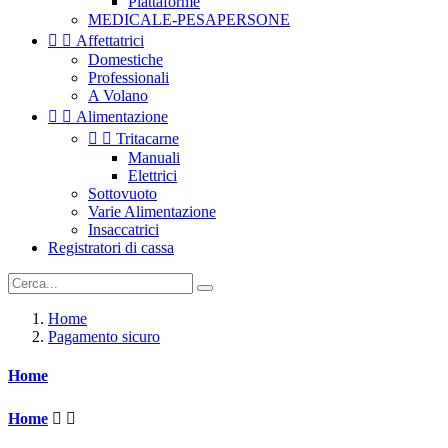
Piattaforme
MEDICALE-PESAPERSONE


Affettatrici
Domestiche
Professionali
A Volano


Alimentazione


Tritacarne
Manuali
Elettrici
Sottovuoto
Varie Alimentazione
Insaccatrici
Registratori di cassa
Home
Pagamento sicuro
Home
Home

