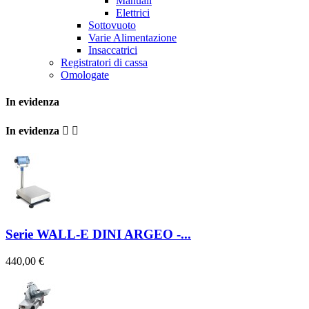
Manuali
Elettrici
Sottovuoto
Varie Alimentazione
Insaccatrici
Registratori di cassa
Omologate
In evidenza
In evidenza


Serie WALL-E DINI ARGEO -...
440,00 €