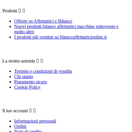
Prodotti


Offerte su Affettatrici e Bilance
Nuovi prodotti bilance affettatrici macchine sottovuoto e
molto altro
I prodotti più venduti su bilanceaffettatricionline.it
La nostra azienda
La nostra azienda


Termini e condizioni di vendita
Chi siamo
Pagamento sicuro
Cookie Policy
Il tuo account
Il tuo account


Informazioni personali
Ordini
Note di credito