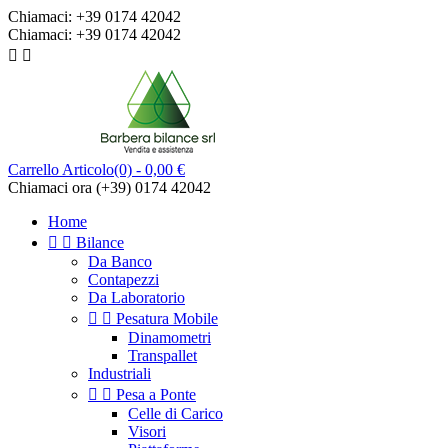
Chiamaci:
+39 0174 42042
Chiamaci:
+39 0174 42042


Carrello
Articolo(0)
- 0,00 €
Chiamaci ora
(+39) 0174 42042
Home


Bilance
Da Banco
Contapezzi
Da Laboratorio


Pesatura Mobile
Dinamometri
Transpallet
Industriali


Pesa a Ponte
Celle di Carico
Visori