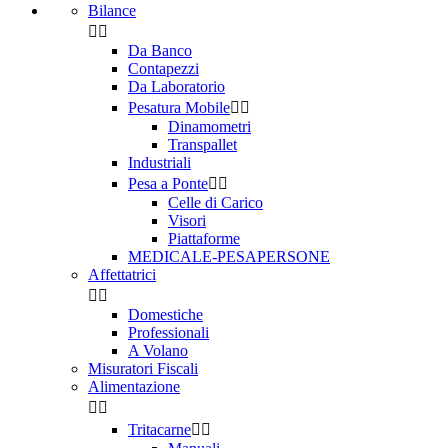
Bilance


Da Banco
Contapezzi
Da Laboratorio
Pesatura Mobile


Dinamometri
Transpallet
Industriali
Pesa a Ponte


Celle di Carico
Visori
Piattaforme
MEDICALE-PESAPERSONE
Affettatrici


Domestiche
Professionali
A Volano
Misuratori Fiscali
Alimentazione


Tritacarne

