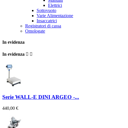
Manuali
Elettrici
Sottovuoto
Varie Alimentazione
Insaccatrici
Registratori di cassa
Omologate
In evidenza
In evidenza


Serie WALL-E DINI ARGEO -...
440,00 €