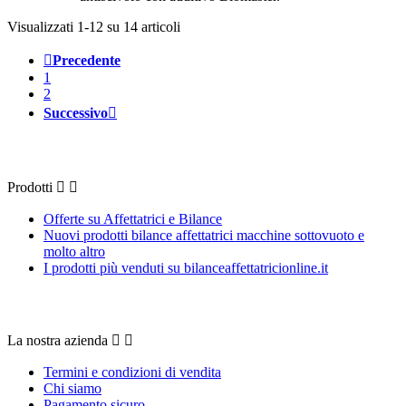
Visualizzati 1-12 su 14 articoli

Precedente
1
2
Successivo

Prodotti
Prodotti


Offerte su Affettatrici e Bilance
Nuovi prodotti bilance affettatrici macchine sottovuoto e
molto altro
I prodotti più venduti su bilanceaffettatricionline.it
La nostra azienda
La nostra azienda


Termini e condizioni di vendita
Chi siamo
Pagamento sicuro