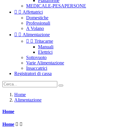
Piattaforme
MEDICALE-PESAPERSONE


Affettatrici
Domestiche
Professionali
A Volano


Alimentazione


Tritacarne
Manuali
Elettrici
Sottovuoto
Varie Alimentazione
Insaccatrici
Registratori di cassa
Home
Alimentazione
Home
Home

