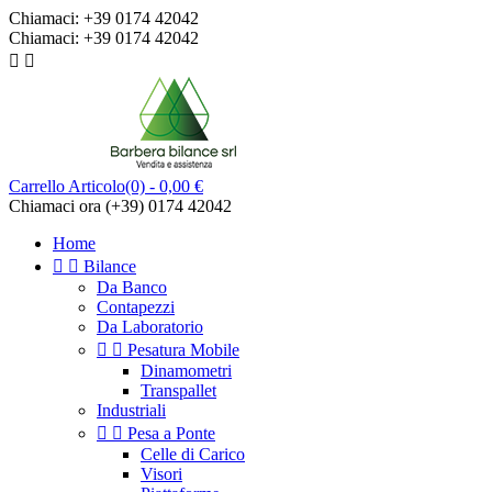
Chiamaci:
+39 0174 42042
Chiamaci:
+39 0174 42042


Carrello
Articolo(0)
- 0,00 €
Chiamaci ora
(+39) 0174 42042
Home


Bilance
Da Banco
Contapezzi
Da Laboratorio


Pesatura Mobile
Dinamometri
Transpallet
Industriali


Pesa a Ponte
Celle di Carico
Visori