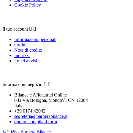
Cookie Policy
Il tuo account
Il tuo account


Informazioni personali
Ordini
Note di credito
Indirizzi
I miei avvisi
Contattaci
Informazioni negozio


Bilance e Affettatrici Online
6 B Via Bologna, Mondovì, CN 12084
Italia
+39 0174 42042
segreteria@barberabilance.it
oppure compila il form
© 2026 - Barbera Bilance