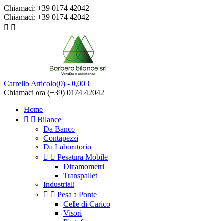
Chiamaci:
+39 0174 42042
Chiamaci:
+39 0174 42042


Carrello
Articolo(0)
- 0,00 €
Chiamaci ora
(+39) 0174 42042
Home


Bilance
Da Banco
Contapezzi
Da Laboratorio


Pesatura Mobile
Dinamometri
Transpallet
Industriali


Pesa a Ponte
Celle di Carico
Visori