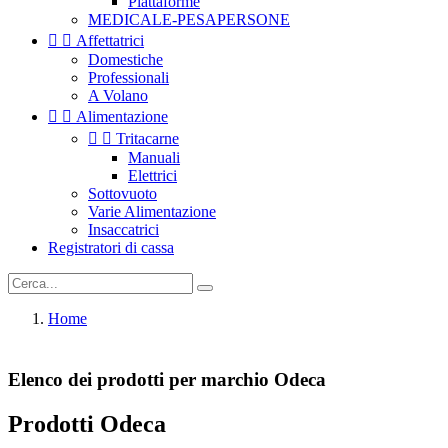
Piattaforme
MEDICALE-PESAPERSONE


Affettatrici
Domestiche
Professionali
A Volano


Alimentazione


Tritacarne
Manuali
Elettrici
Sottovuoto
Varie Alimentazione
Insaccatrici
Registratori di cassa
Home
Elenco dei prodotti per marchio Odeca
Prodotti Odeca