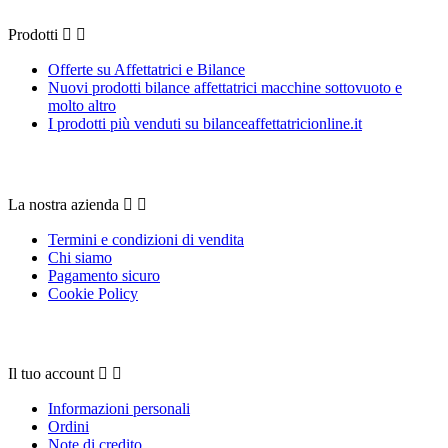
Prodotti


Offerte su Affettatrici e Bilance
Nuovi prodotti bilance affettatrici macchine sottovuoto e
molto altro
I prodotti più venduti su bilanceaffettatricionline.it
La nostra azienda
La nostra azienda


Termini e condizioni di vendita
Chi siamo
Pagamento sicuro
Cookie Policy
Il tuo account
Il tuo account


Informazioni personali
Ordini
Note di credito