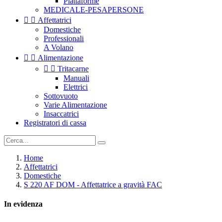
Piattaforme
MEDICALE-PESAPERSONE


Affettatrici
Domestiche
Professionali
A Volano


Alimentazione


Tritacarne
Manuali
Elettrici
Sottovuoto
Varie Alimentazione
Insaccatrici
Registratori di cassa
Home
Affettatrici
Domestiche
S 220 AF DOM - Affettatrice a gravità FAC
In evidenza