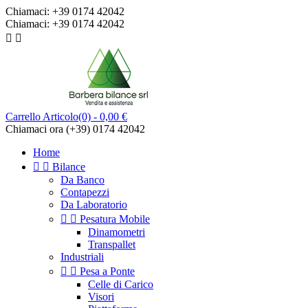
Chiamaci:
+39 0174 42042
Chiamaci:
+39 0174 42042


Carrello
Articolo(0)
- 0,00 €
Chiamaci ora
(+39) 0174 42042
Home


Bilance
Da Banco
Contapezzi
Da Laboratorio


Pesatura Mobile
Dinamometri
Transpallet
Industriali


Pesa a Ponte
Celle di Carico
Visori