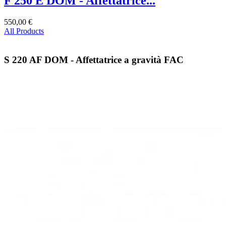
F 250 E DOM - Affettatrice...
550,00 €
All Products
S 220 AF DOM - Affettatrice a gravità FAC