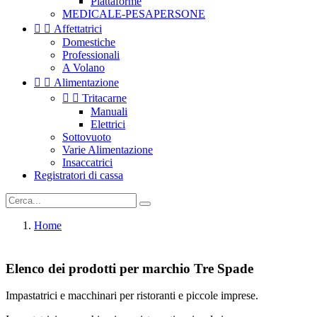
Piattaforme
MEDICALE-PESAPERSONE


Affettatrici
Domestiche
Professionali
A Volano


Alimentazione


Tritacarne
Manuali
Elettrici
Sottovuoto
Varie Alimentazione
Insaccatrici
Registratori di cassa
Home
Elenco dei prodotti per marchio Tre Spade
Impastatrici e macchinari per ristoranti e piccole imprese.