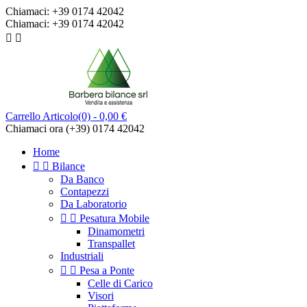
Chiamaci:
+39 0174 42042
Chiamaci:
+39 0174 42042


Carrello
Articolo(0)
- 0,00 €
Chiamaci ora
(+39) 0174 42042
Home


Bilance
Da Banco
Contapezzi
Da Laboratorio


Pesatura Mobile
Dinamometri
Transpallet
Industriali


Pesa a Ponte
Celle di Carico
Visori