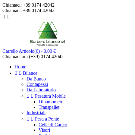
Chiamaci:
+39 0174 42042
Chiamaci:
+39 0174 42042


Carrello
Articolo(0)
- 0,00 €
Chiamaci ora
(+39) 0174 42042
Home


Bilance
Da Banco
Contapezzi
Da Laboratorio


Pesatura Mobile
Dinamometri
Transpallet
Industriali


Pesa a Ponte
Celle di Carico
Visori