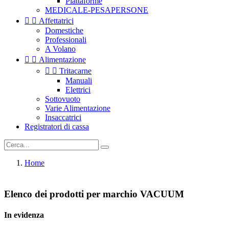
Piattaforme
MEDICALE-PESAPERSONE


Affettatrici
Domestiche
Professionali
A Volano


Alimentazione


Tritacarne
Manuali
Elettrici
Sottovuoto
Varie Alimentazione
Insaccatrici
Registratori di cassa
Home
Elenco dei prodotti per marchio VACUUM
In evidenza