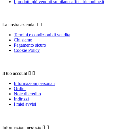
I prodotti più venduti su bilanceaffettatricionline.it
La nostra azienda
La nostra azienda


Termini e condizioni di vendita
Chi siamo
Pagamento sicuro
Cookie Policy
Il tuo account
Il tuo account


Informazioni personali
Ordini
Note di credito
Indirizzi
I miei avvisi
Contattaci
Informazioni negozio

