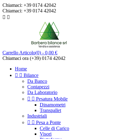
Chiamaci:
+39 0174 42042
Chiamaci:
+39 0174 42042


Carrello
Articolo(0)
- 0,00 €
Chiamaci ora
(+39) 0174 42042
Home


Bilance
Da Banco
Contapezzi
Da Laboratorio


Pesatura Mobile
Dinamometri
Transpallet
Industriali


Pesa a Ponte
Celle di Carico
Visori