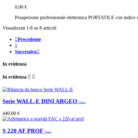
0,00 €
Pesapersone professionale elettronica PORTATILE con indice mas
Visualizzati 1-8 su 8 articoli

Precedente
1
Successivo

In evidenza
In evidenza


Serie WALL-E DINI ARGEO -...
440,00 €
S 220 AF PROF -...