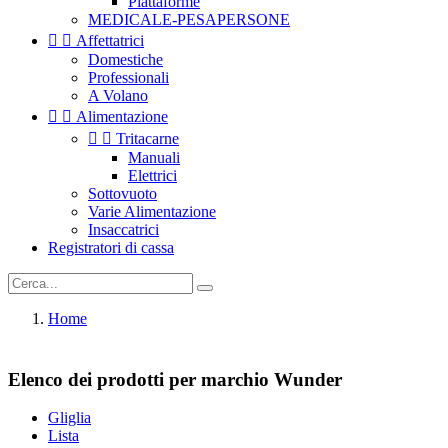
Piattaforme
MEDICALE-PESAPERSONE


Affettatrici
Domestiche
Professionali
A Volano


Alimentazione


Tritacarne
Manuali
Elettrici
Sottovuoto
Varie Alimentazione
Insaccatrici
Registratori di cassa
Home
Elenco dei prodotti per marchio Wunder
Gliglia
Lista