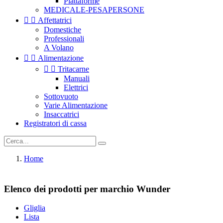
Piattaforme
MEDICALE-PESAPERSONE


Affettatrici
Domestiche
Professionali
A Volano


Alimentazione


Tritacarne
Manuali
Elettrici
Sottovuoto
Varie Alimentazione
Insaccatrici
Registratori di cassa
Home
Elenco dei prodotti per marchio Wunder
Gliglia
Lista