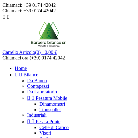
Chiamaci:
+39 0174 42042
Chiamaci:
+39 0174 42042


Carrello
Articolo(0)
- 0,00 €
Chiamaci ora
(+39) 0174 42042
Home


Bilance
Da Banco
Contapezzi
Da Laboratorio


Pesatura Mobile
Dinamometri
Transpallet
Industriali


Pesa a Ponte
Celle di Carico
Visori