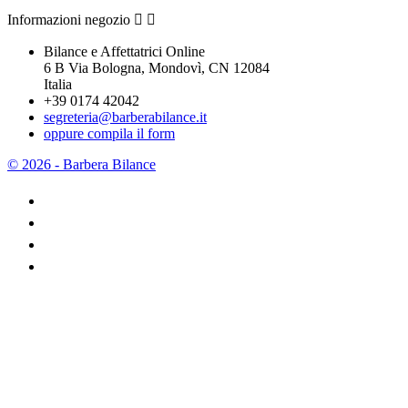
Informazioni negozio


Bilance e Affettatrici Online
6 B Via Bologna, Mondovì, CN 12084
Italia
+39 0174 42042
segreteria@barberabilance.it
oppure compila il form
© 2026 - Barbera Bilance