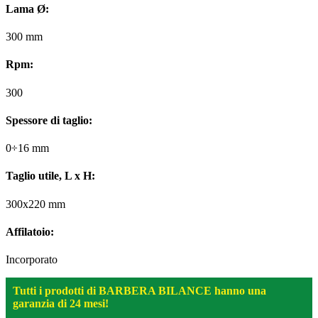
Lama Ø:
300 mm
Rpm:
300
Spessore di taglio:
0÷16 mm
Taglio utile, L x H:
300x220 mm
Affilatoio:
Incorporato
Tutti i prodotti di BARBERA BILANCE hanno una
garanzia di 24 mesi!