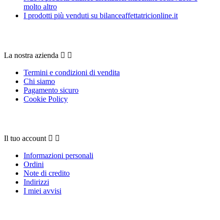
molto altro
I prodotti più venduti su bilanceaffettatricionline.it
La nostra azienda
La nostra azienda


Termini e condizioni di vendita
Chi siamo
Pagamento sicuro
Cookie Policy
Il tuo account
Il tuo account


Informazioni personali
Ordini
Note di credito
Indirizzi
I miei avvisi
Contattaci