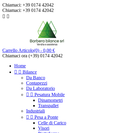
Chiamaci:
+39 0174 42042
Chiamaci:
+39 0174 42042


Carrello
Articolo(0)
- 0,00 €
Chiamaci ora
(+39) 0174 42042
Home


Bilance
Da Banco
Contapezzi
Da Laboratorio


Pesatura Mobile
Dinamometri
Transpallet
Industriali


Pesa a Ponte
Celle di Carico
Visori