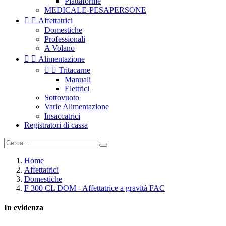
Piattaforme
MEDICALE-PESAPERSONE


Affettatrici
Domestiche
Professionali
A Volano


Alimentazione


Tritacarne
Manuali
Elettrici
Sottovuoto
Varie Alimentazione
Insaccatrici
Registratori di cassa
Home
Affettatrici
Domestiche
F 300 CL DOM - Affettatrice a gravità FAC
In evidenza