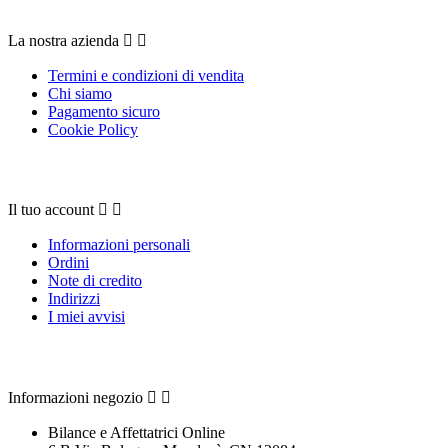
La nostra azienda


Termini e condizioni di vendita
Chi siamo
Pagamento sicuro
Cookie Policy
Il tuo account
Il tuo account


Informazioni personali
Ordini
Note di credito
Indirizzi
I miei avvisi
Contattaci
Informazioni negozio


Bilance e Affettatrici Online