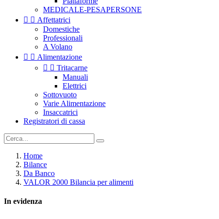
Piattaforme
MEDICALE-PESAPERSONE


Affettatrici
Domestiche
Professionali
A Volano


Alimentazione


Tritacarne
Manuali
Elettrici
Sottovuoto
Varie Alimentazione
Insaccatrici
Registratori di cassa
Home
Bilance
Da Banco
VALOR 2000 Bilancia per alimenti
In evidenza