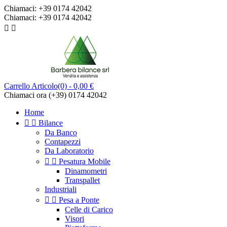
Chiamaci:
+39 0174 42042
Chiamaci:
+39 0174 42042


Carrello
Articolo(0)
- 0,00 €
Chiamaci ora
(+39) 0174 42042
Home


Bilance
Da Banco
Contapezzi
Da Laboratorio


Pesatura Mobile
Dinamometri
Transpallet
Industriali


Pesa a Ponte
Celle di Carico
Visori