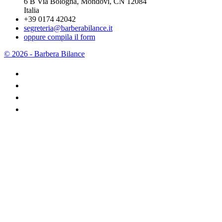
6 B Via Bologna, Mondovì, CN 12084
Italia
+39 0174 42042
segreteria@barberabilance.it
oppure compila il form
© 2026 - Barbera Bilance