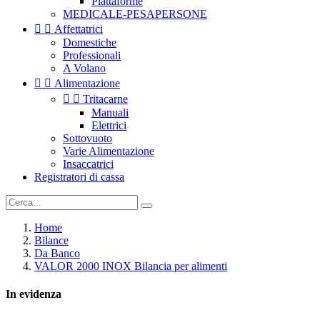
Piattaforme
MEDICALE-PESAPERSONE


Affettatrici
Domestiche
Professionali
A Volano


Alimentazione


Tritacarne
Manuali
Elettrici
Sottovuoto
Varie Alimentazione
Insaccatrici
Registratori di cassa
Home
Bilance
Da Banco
VALOR 2000 INOX Bilancia per alimenti
In evidenza