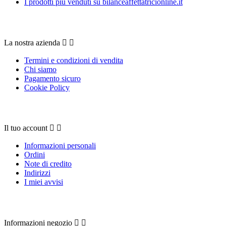
I prodotti più venduti su bilanceaffettatricionline.it
La nostra azienda
La nostra azienda


Termini e condizioni di vendita
Chi siamo
Pagamento sicuro
Cookie Policy
Il tuo account
Il tuo account


Informazioni personali
Ordini
Note di credito
Indirizzi
I miei avvisi
Contattaci
Informazioni negozio

