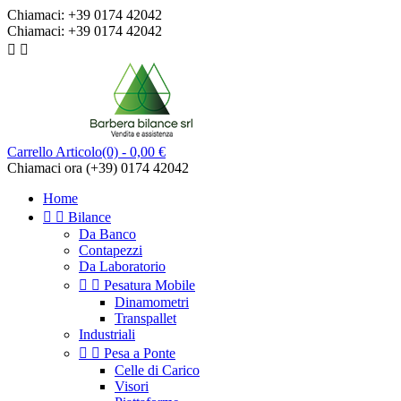
Chiamaci:
+39 0174 42042
Chiamaci:
+39 0174 42042


Carrello
Articolo(0)
- 0,00 €
Chiamaci ora
(+39) 0174 42042
Home


Bilance
Da Banco
Contapezzi
Da Laboratorio


Pesatura Mobile
Dinamometri
Transpallet
Industriali


Pesa a Ponte
Celle di Carico
Visori