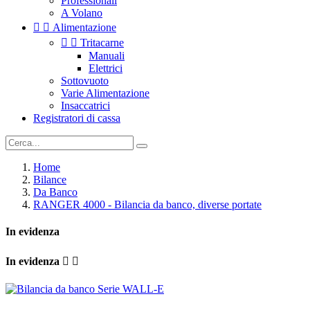
Professionali
A Volano


Alimentazione


Tritacarne
Manuali
Elettrici
Sottovuoto
Varie Alimentazione
Insaccatrici
Registratori di cassa
Home
Bilance
Da Banco
RANGER 4000 - Bilancia da banco, diverse portate
In evidenza
In evidenza

