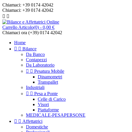
Chiamaci:
+39 0174 42042
Chiamaci:
+39 0174 42042


Carrello
Articolo(0)
- 0,00 €
Chiamaci ora
(+39) 0174 42042
Home


Bilance
Da Banco
Contapezzi
Da Laboratorio


Pesatura Mobile
Dinamometri
Transpallet
Industriali


Pesa a Ponte
Celle di Carico
Visori
Piattaforme
MEDICALE-PESAPERSONE


Affettatrici
Domestiche