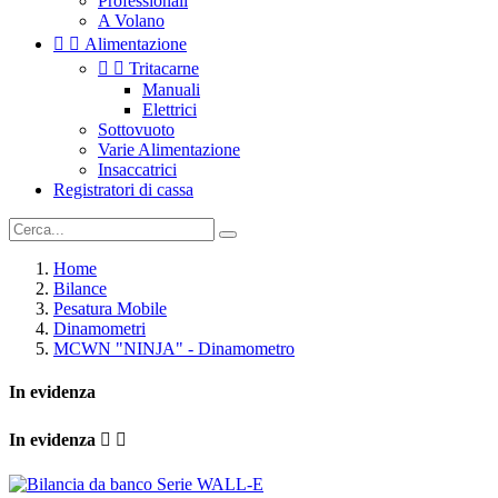
Professionali
A Volano


Alimentazione


Tritacarne
Manuali
Elettrici
Sottovuoto
Varie Alimentazione
Insaccatrici
Registratori di cassa
Home
Bilance
Pesatura Mobile
Dinamometri
MCWN "NINJA" - Dinamometro
In evidenza
In evidenza

