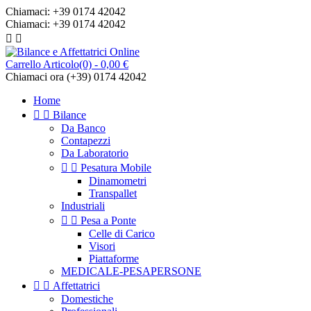
Chiamaci:
+39 0174 42042
Chiamaci:
+39 0174 42042


Carrello
Articolo(0)
- 0,00 €
Chiamaci ora
(+39) 0174 42042
Home


Bilance
Da Banco
Contapezzi
Da Laboratorio


Pesatura Mobile
Dinamometri
Transpallet
Industriali


Pesa a Ponte
Celle di Carico
Visori
Piattaforme
MEDICALE-PESAPERSONE


Affettatrici
Domestiche